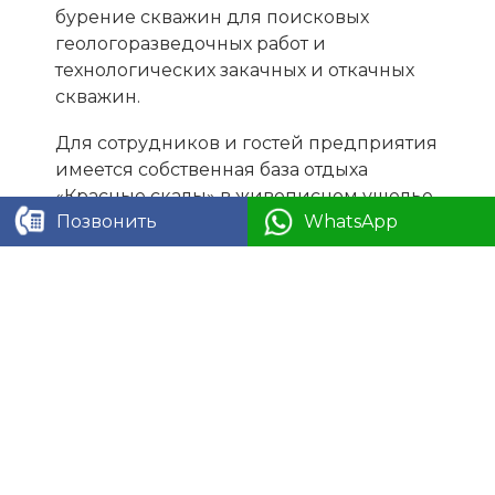
бурение скважин для поисковых
геологоразведочных работ и
технологических закачных и откачных
скважин.
Для сотрудников и гостей предприятия
имеется собственная база отдыха
«Красные скалы» в живописном ущелье
Позвонить
WhatsApp
Ак-мечеть.