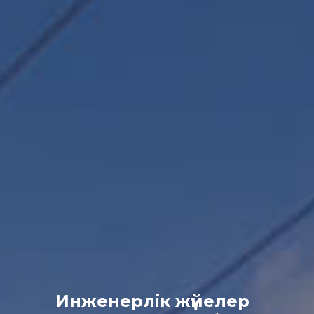
Қойнауқаттық
-инфильтрациялық
Инженерлік жүйелер