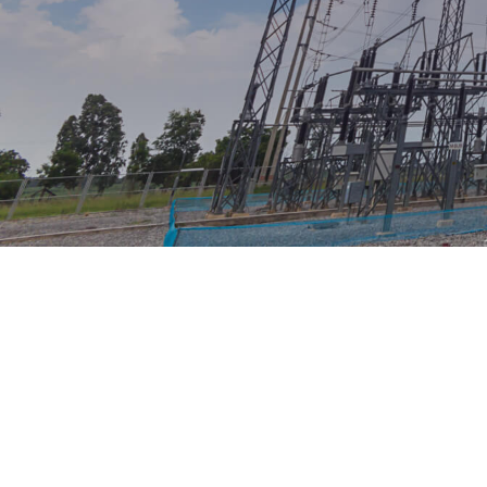
Қызметтер
«№49 механикаландырылған колонна» ЖШС I
санаттағы құрылыс-монтаждау жұмыстарын
орындауға МҚЛ № 003412 лицензиясы бар.