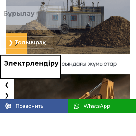
Бұрғылау
❯ Толығырақ
ТОЛЫҒЫРАҚ ҚАРАУ
Электрлендіру
❮
❯
Инженерлік жүй
Позвонить
WhatsApp